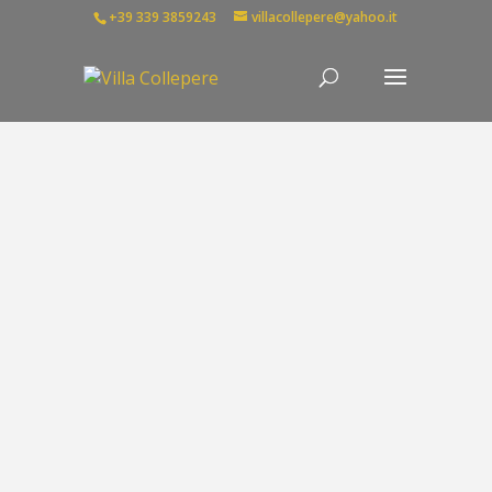
+39 339 3859243
villacollepere@yahoo.it