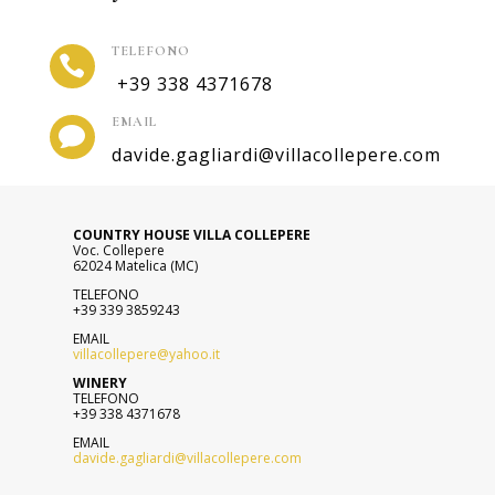
TELEFONO

+39 338 4371678
EMAIL

davide.gagliardi@villacollepere.com
COUNTRY HOUSE VILLA COLLEPERE
Voc. Collepere
62024 Matelica (MC)
TELEFONO
+39 339 3859243
EMAIL
villacollepere@yahoo.it
WINERY
TELEFONO
+39 338 4371678
EMAIL
davide.gagliardi@villacollepere.com