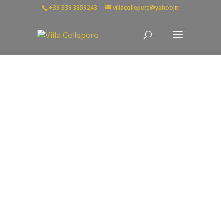
+39 339 3859243
villacollepere@yahoo.it