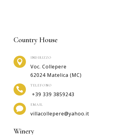
Country House
INDIRIZZO

Voc. Collepere
62024 Matelica (MC)
TELEFONO

+39 339 3859243
EMAIL

villacollepere@yahoo.it
Winery